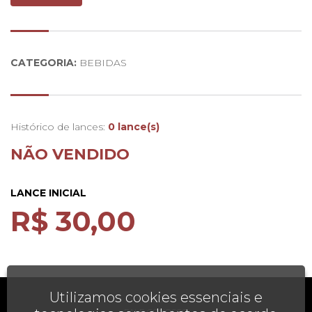
Boca:
Paladar agradável, taninos redondos que lhe
conferem boa estrutura e final persistente
Nariz:
Aroma concentrado sobressaindo notas de frutos
silvestres
CATEGORIA:
BEBIDAS
Histórico de lances:
0 lance(s)
NÃO VENDIDO
LANCE INICIAL
R$ 30,00
Utilizamos cookies essenciais e
AJUDA
FALE CONOSCO