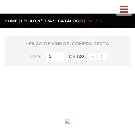
HOME
|
LEILÃO Nº 3747
|
CATÁLOGO
| LOTE 5
LEILÃO DE VINHOS, COMPRA CERTA
‹
›
LOTE
DE
120