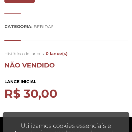
Nariz:
Aroma frutado e fresco
CATEGORIA:
BEBIDAS
Histórico de lances:
0 lance(s)
NÃO VENDIDO
LANCE INICIAL
R$ 30,00
Utilizamos cookies essenciais e
AJUDA
FALE CONOSCO