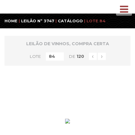
HOME
|
LEILÃO Nº 3747
|
CATÁLOGO
| LOTE 84
LEILÃO DE VINHOS, COMPRA CERTA
‹
›
LOTE
DE
120