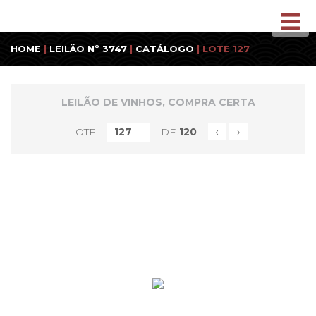
HOME
|
LEILÃO Nº 3747
|
CATÁLOGO
| LOTE 127
LEILÃO DE VINHOS, COMPRA CERTA
‹
›
LOTE
DE
120