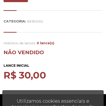
Boca:
Paladar agradável, taninos redondos que lhe
conferem boa estrutura e final persistente
Nariz:
Aroma concentrado sobressaindo notas de frutos
silvestres
CATEGORIA:
BEBIDAS
Histórico de lances:
0 lance(s)
NÃO VENDIDO
LANCE INICIAL
R$ 30,00
Utilizamos cookies essenciais e
AJUDA
FALE CONOSCO