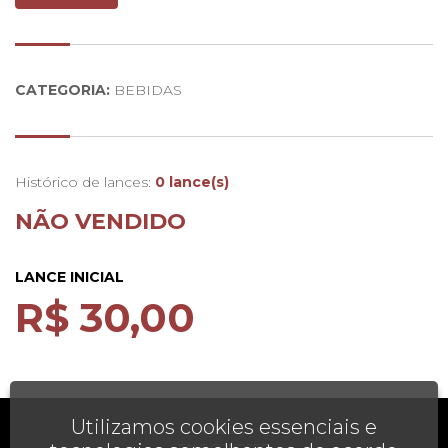
Nariz:
Aroma frutado, notas de fruta de polpa branca, com
ligeiro aroma cítrico final
CATEGORIA:
BEBIDAS
Histórico de lances:
0 lance(s)
NÃO VENDIDO
LANCE INICIAL
R$ 30,00
Utilizamos cookies essenciais e
AJUDA
FALE CONOSCO