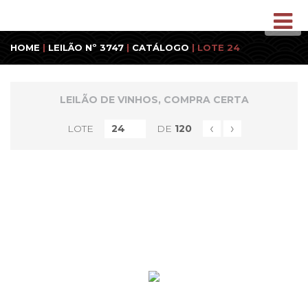
HOME
|
LEILÃO Nº 3747
|
CATÁLOGO
| LOTE 24
LEILÃO DE VINHOS, COMPRA CERTA
‹
›
LOTE
DE
120