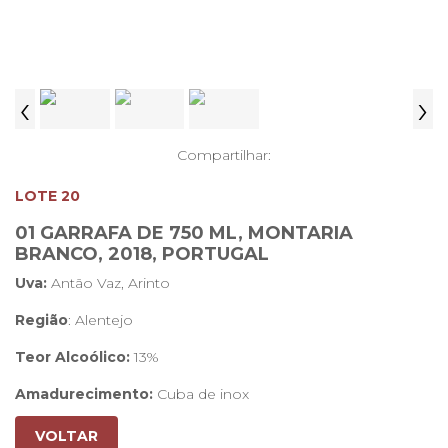
‹
›
Compartilhar:
LOTE 20
01 GARRAFA DE 750 ML, MONTARIA
BRANCO, 2018, PORTUGAL
Uva:
Antão Vaz, Arinto
Região
: Alentejo
Teor Alcoólico:
13%
Amadurecimento:
Cuba de inox
Boca:
Paladar fresco, leve, equilibrado e saboroso
VOLTAR