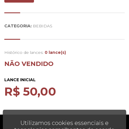
CATEGORIA:
BEBIDAS
Histórico de lances:
0 lance(s)
NÃO VENDIDO
LANCE INICIAL
R$ 50,00
Utilizamos cookies essenciais e
AJUDA
FALE CONOSCO