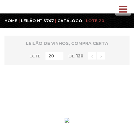
HOME
|
LEILÃO Nº 3747
|
CATÁLOGO
| LOTE 20
LEILÃO DE VINHOS, COMPRA CERTA
‹
›
LOTE
DE
120