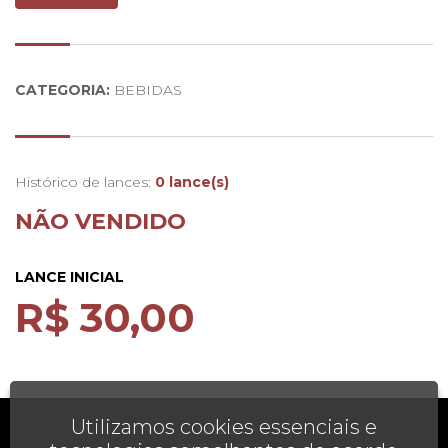
Boca:
Aveludado, frutado e taninos suave. Final bastante
agradável e equilibrado
Nariz:
Notas de especiarias e frutos silvestres, com leve
frescura
CATEGORIA:
BEBIDAS
Histórico de lances:
0 lance(s)
NÃO VENDIDO
LANCE INICIAL
R$ 30,00
Utilizamos cookies essenciais e
AJUDA
FALE CONOSCO