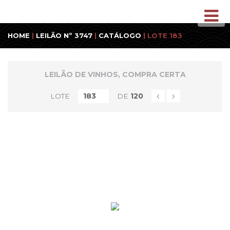
HOME
|
LEILÃO Nº 3747
|
CATÁLOGO
| LOTE 183
LEILÃO DE VINHOS, COMPRA CERTA
‹
›
LOTE
DE
120