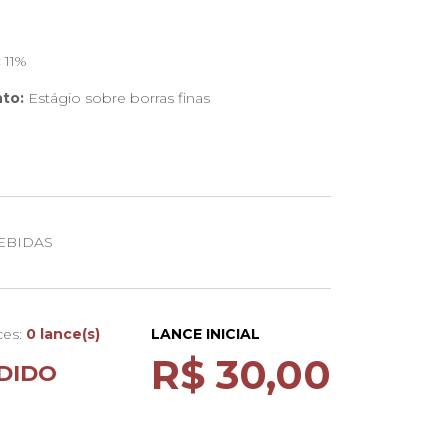
:
11%
to:
Estágio sobre borras finas
resco e leve
tado e fresco
EBIDAS
ces:
0 lance(s)
LANCE INICIAL
R$ 30,00
DIDO