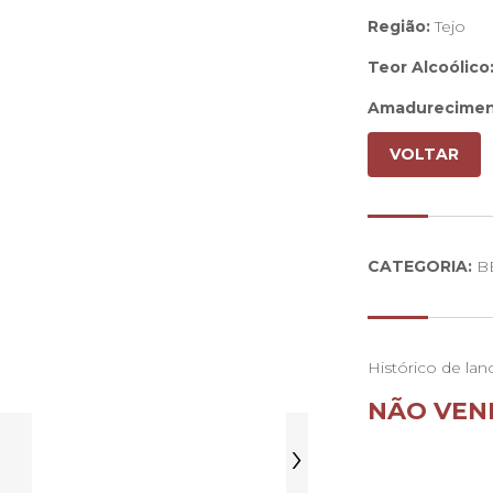
Região:
Tejo
Teor Alcoólico
Amadurecimen
Boca:
Paladar f
VOLTAR
Nariz:
Aroma fru
CATEGORIA:
B
Histórico de lan
NÃO VEN
›