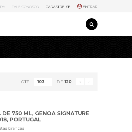
UDA
FALE CONOSCO
CADASTRE-SE
ENTRAR
‹
›
LOTE
DE
120
 DE 750 ML, GENOA SIGNATURE
018, PORTUGAL
stas brancas