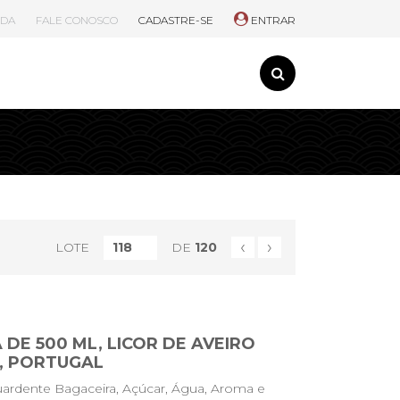
UDA
FALE CONOSCO
CADASTRE-SE
ENTRAR
‹
›
LOTE
DE
120
 DE 500 ML, LICOR DE AVEIRO
, PORTUGAL
ardente Bagaceira, Açúcar, Água, Aroma e