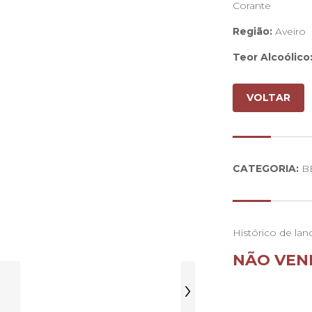
Corante
Região:
Aveiro
Teor Alcoólico
Nariz:
Aroma sua
Levemente doc
VOLTAR
Recomendaçã
ml de água tôn
CATEGORIA:
B
Histórico de lan
NÃO VEN
›