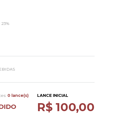
:
23%
ve e aveludado com notas de frutos silvestres.
e com acidez
o:
Em um copo colocar 30 ml de licor e 250
ica com muito gelo
EBIDAS
ces:
0 lance(s)
LANCE INICIAL
R$ 100,00
DIDO